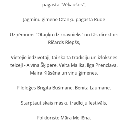
pagasta "Vēķaušos",
Jagminu ģimene Otaņķu pagasta Rudē
Uzņēmums "Otaņķu dzirnavnieks" un tās direktors
Ričards Riepšs,
Vietējie iedzīvotāji, tai skaitā tradīciju un izloksnes
teicēji - Alvīna Šķipere, Velta Maļika, Ilga Prenclava,
Maira Klāsēna un viņu ģimenes,
Filoloģes Brigita Bušmane, Benita Laumane,
Starptautiskais masku tradīciju festivāls,
Folkloriste Māra Mellēna,