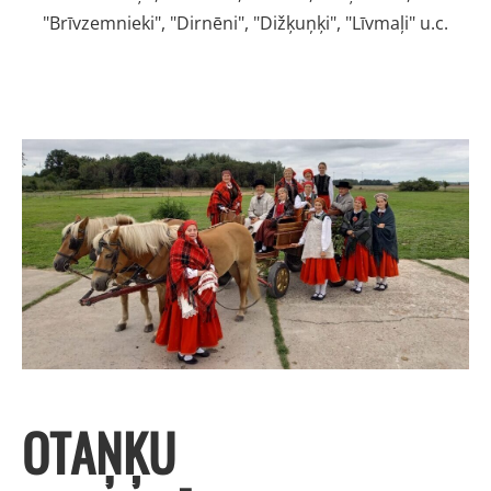
"Brīvzemnieki", "Dirnēni", "Dižķuņķi", "Līvmaļi" u.c.
OTAŅĶU