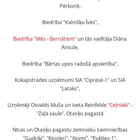
Pērkonē,
Biedrība "Kalnišķu Īves",
Biedrība "Mēs - Bernātiem"
un tās vadītāja Diāna
Ansule,
Biedrība "Bārtas upes radošā apvienība",
Kokapstrādes uzņēmumi SIA "Ciprese-1" un SIA
"Lataks",
Uzņēmēji Osvalds Muša un Iveta Reinfelde
"Ceļnieki"
-
"Zaļā saule", Otaņķu pagastā
Nīcas un Otaņķu pagastu zemnieku saimniecības
"Gudriķi", "Kinsleri", "Atomi", "Puķītes-1",