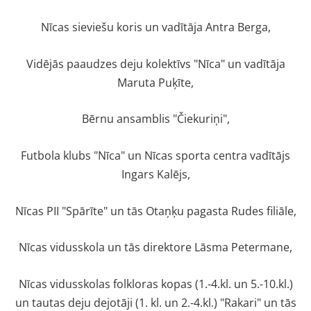
Nīcas sieviešu koris un vadītāja Antra Berga,
Vidējās paaudzes deju kolektīvs "Nīca" un vadītāja
Maruta Puķīte,
Bērnu ansamblis "Čiekuriņi",
Futbola klubs "Nīca" un Nīcas sporta centra vadītājs
Ingars Kalējs,
Nīcas PII "Spārīte" un tās Otaņķu pagasta Rudes filiāle,
Nīcas vidusskola un tās direktore Lāsma Petermane,
Nīcas vidusskolas folkloras kopas (1.-4.kl. un 5.-10.kl.)
un tautas deju dejotāji (1. kl. un 2.-4.kl.) "Rakari" un tās