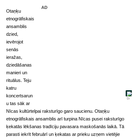
AD
Otaņķu
etnogrāfiskais
ansamblis
dzied,
ievērojot
senās
ieražas,
dziedāšanas
manieri un
rituālus. Teju
katru
koncertsarun
u tas sāk ar
Nīcas kultūrtelpai raksturīgo garo saucienu. Otaņķu
etnogrāfiskais ansamblis arī turpina Nīcas pusei raksturīgo
ķekatās lēkšanas tradīciju pavasara maskošanās laikā. Tā
parasti iekrīt februārī un ķekatas ar prieku uzņem vietējie