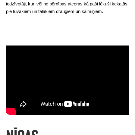
iedzīvotāji, kuri vēl no bērnības atceras kā paši lēkuši ķekatās
pie tuvākiem un tālākiem draugiem un kaimiņiem.