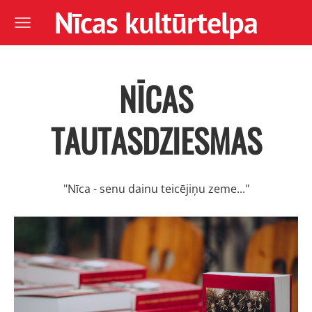
Nīcas kultūrtelpa
NĪCAS
TAUTASDZIESMAS
"Nīca - senu dainu teicējiņu zeme..."