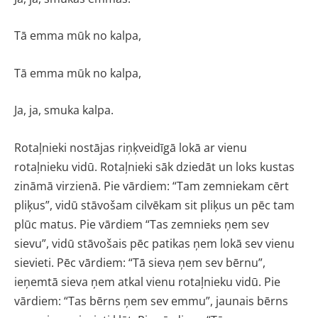
Tā emma mūk no kalpa,
Tā emma mūk no kalpa,
Ja, ja, smuka kalpa.
Rotaļnieki nostājas riņķveidīgā lokā ar vienu
rotaļnieku vidū. Rotaļnieki sāk dziedāt un loks kustas
zināmā virzienā. Pie vārdiem: “Tam zemniekam cērt
pliķus”, vidū stāvošam cilvēkam sit pliķus un pēc tam
plūc matus. Pie vārdiem “Tas zemnieks ņem sev
sievu”, vidū stāvošais pēc patikas ņem lokā sev vienu
sievieti. Pēc vārdiem: “Tā sieva ņem sev bērnu”,
ieņemtā sieva ņem atkal vienu rotaļnieku vidū. Pie
vārdiem: “Tas bērns ņem sev emmu”, jaunais bērns