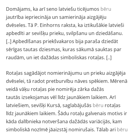
Domājams, ka
arī seno latviešu ticējumos
bēru
jautrība iepriecināja
un samierināja aizgājēju
dvēseles. Tā P. Einhorns raksta, ka iztikušākie latvieši
apbedīti ar sevišķu prieku, svilpšanu un dziedāšanu.
[..] Apbedīšanas priekšvakaros bija paraša dziedāt
sērīgas tautas dziesmas, kuras sākumā sauktas par
raudām, un iet dažādas simboliskas rotaļas. [..]
Rotaļas sagādājot nomierinājumu un prieku aiz
gājēja
dvēselei, tā radot pretburvību nāves spēkiem.
Mērenā
veidā vāķu rotaļas pie nomirēja zārka dažās
tautās izsekojamas vēl līdz jaunākiem laikiem.
Arī
latviešiem, sevišķi Kursā, saglabājušās
bēru
rotaļas
līdz jaunākiem laikiem. Šādu rotaļu galve
nais motivs ir
kāda dalībnieka notveršana dažādās
variācijās, kam
simboliskā nozīmē jāaizstāj nomiru
šais. Tālab ari
bēru