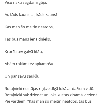
Visu nakti zagdami gāja,
Ai, kāds kauns, ai, kāds kauns!
Kas man šo meitiņ neatdos,
Tas būs mans ienaidnieks.
Kronīti tev galvā likšu,
Abām rokām tev apkampšu
Un par savu saukšu.
Rotaļnieki nostājas riņķveidīgā lokā ar dažiem vidū.
Rotaļnieki sāk dziedāt un loks kustas zināmā virzienā.
Pie vārdiem: “Kas man šo meitiņ neatdos, tas būs