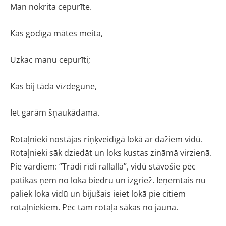
Man nokrita cepurīte.
Kas godīga mātes meita,
Uzkac manu cepurīti;
Kas bij tāda vīzdegune,
Iet garām šņaukādama.
Rotaļnieki nostājas riņķveidīgā lokā ar dažiem vidū.
Rotaļnieki sāk dziedāt un loks kustas zināmā virzienā.
Pie vārdiem: “Trādi rīdi rallallā”, vidū stāvošie pēc
patikas ņem no loka biedru un izgriež. Ieņemtais nu
paliek loka vidū un bijušais ieiet lokā pie citiem
rotaļniekiem. Pēc tam rotaļa sākas no jauna.