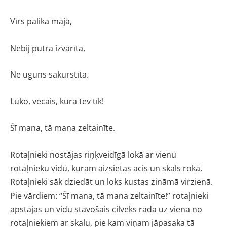
Vīrs palika mājā,
Nebij putra izvārīta,
Ne uguns sakurstīta.
Lūko, vecais, kura tev tīk!
Šī mana, tā mana zeltainīte.
Rotaļnieki nostājas riņķveidīgā lokā ar vienu
rotaļnieku vidū, kuram aizsietas acis un skals rokā.
Rotaļnieki sāk dziedāt un loks kustas zināmā virzienā.
Pie vārdiem: “Šī mana, tā mana zeltainīte!” rotaļnieki
apstājas un vidū stāvošais cilvēks rāda uz viena no
rotaļniekiem ar skalu, pie kam viņam jāpasaka tā