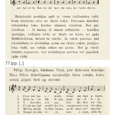
77.lpp. [..]