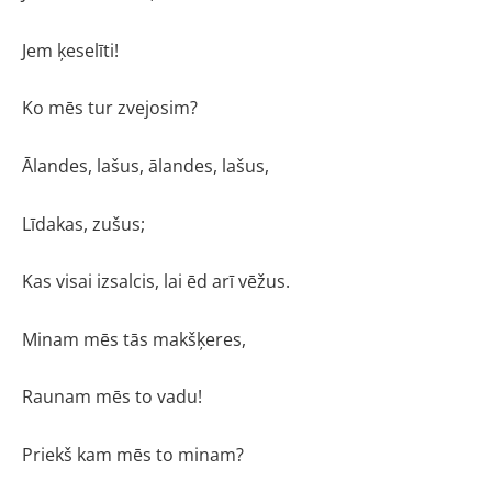
Jem ķeselīti!
Ko mēs tur zvejosim?
Ālandes, lašus, ālandes, lašus,
Līdakas, zušus;
Kas visai izsalcis, lai ēd arī vēžus.
Minam mēs tās makšķeres,
Raunam mēs to vadu!
Priekš kam mēs to minam?