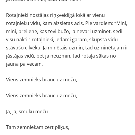
Rotaļnieki nostājas riņķveidīgā lokā ar vienu
rotaļnieku vidū, kam aizsietas acis. Pie vārdiem: “Mini,
mini, preilene, kas tevi bučo, ja nevari uzminēt, sēdi
visu nakti!” rotaļnieki, iedami garām, skūpsta vidū
stāvošo cilvēku. Ja minētais uzmin, tad uzminētajam ir
jāstājas vidū, bet ja neuzmin, tad rotaļa sākas no
jauna pa vecam.
Viens zemnieks brauc uz mežu,
Viens zemnieks brauc uz mežu,
Ja, ja, smuku mežu.
Tam zemniekam cērt pliķus,