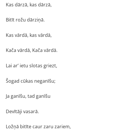
Kas dārzā, kas dārzā,
Bitīt rožu dārziņā.
Kas vārdā, kas vārdā,
Kača vārdā, Kača vārdā.
Lai ar’ ietu slotas griezt,
Šogad cūkas neganīšu;
Ja ganīšu, tad ganīšu
Devītāji vasarā.
Ložņā bitīte caur zaru zariem,