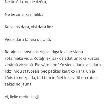
Ne tie ēda, ne tie dzēra,
Ne tie zina, kas mīlība.
Ko viens dara, visi dara līdz
Viens dara tā, visi dara tā.
Rotaļnieki nostājas riņķveidīgā lokā ar vienu
rotaļnieku vidū. Rotaļnieki sāk dziedāt un loks kustas
zināmā virzienā. Pie vārdiem: “Ko viens dara, visi dara
līdz”, vidū stāvošais pēc patikas kaut ko dara, un ja
kāds to neizpilda, tad tam ir jāiet loka vidū un rotaļa
sākas no jauna.
Ai, lielie meitu zagļi,