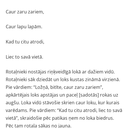
Caur zaru zariem,
Caur lapu lapām.
Kad tu citu atrodi,
Liec to savā vietā.
Rotaļnieki nostājas riņķveidīgā lokā ar dažiem vidū.
Rotaļnieki sāk dziedāt un loks kustas zināmā virzienā.
Pie vārdiem: “Ložņā, bitīte, caur zaru zariem”,
apkārtējais loks apstājas un paceļ [sadotās] rokas uz
augšu. Loka vidū stāvošie skrien caur loku, kur kurais
varēdams. Pie vārdiem: “Kad tu citu atrodi, liec to savā
vietā”, skraidošie pēc patikas ņem no loka biedrus.
Pēc tam rotaļa sākas no jauna.