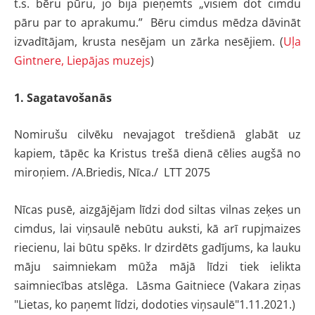
t.s. bēru pūru, jo bija pieņemts „visiem dot cimdu
pāru par to aprakumu.” Bēru cimdus mēdza dāvināt
izvadītājam, krusta nesējam un zārka nesējiem.
(
Uļa
Gintnere, Liepājas muzejs
)
1. Sagatavošanās
Nomirušu cilvēku nevajagot trešdienā glabāt
uz
kapiem, tāpēc ka Kristus trešā dienā cēlies
augšā no
miroņiem.
/A.Briedis, Nīca./
LTT 2075
Nīcas pusē, aizgājējam līdzi dod siltas vilnas zeķes un
cimdus, lai viņsaulē nebūtu auksti, kā arī rupjmaizes
riecienu, lai būtu spēks. Ir dzirdēts gadījums, ka lauku
māju saimniekam mūža mājā līdzi tiek ielikta
saimniecības atslēga.
Lāsma Gaitniece (Vakara ziņas
"Lietas, ko paņemt līdzi, dodoties viņsaulē"1.11.2021.)