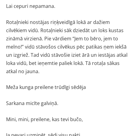
Lai cepuri nepamana.
Rotaļnieki nostājas riņķveidīgā lokā ar dažiem
cilvēkiem vidū. Rotaļnieki sāk dziedāt un loks kustas
zināmā virzienā. Pie vārdiem “Jem to bēro, jem to
melno!” vidū stāvošos cilvēkus pēc patikas ņem iekšā
un izgriež. Tad vidū stāvošie iziet ārā un iestājas atkal
loka vidū, bet ieņemtie paliek lokā. Tā rotaļa sākas
atkal no jauna.
Meža kunga preilene trūdīgi sēdēja
Sarkana micīte galviņā.
Mini, mini, preilene, kas tevi bučo,
Ja nevari uzminēt, sēdi visu nakti.