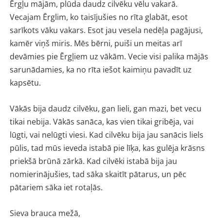
Ērgļu mājām, plūda daudz cilvēku vēlu vakarā.
Vecajam Ērglim, ko taisījušies no rīta glabāt, esot
sarīkots vāku vakars. Esot jau vesela nedēļa pagājusi,
kamēr viņš miris. Mēs bērni, puiši un meitas arī
devāmies pie Ērgļiem uz vākām. Vecie visi palika mājās
sarunādamies, ka no rīta iešot kaimiņu pavadīt uz
kapsētu.
Vākās bija daudz cilvēku, gan lieli, gan mazi, bet vecu
tikai nebija. Vākās sanāca, kas vien tikai gribēja, vai
lūgti, vai nelūgti viesi. Kad cilvēku bija jau sanācis liels
pūlis, tad mūs ieveda istabā pie līķa, kas gulēja krāsns
priekšā brūnā zārkā. Kad cilvēki istabā bija jau
nomierinājušies, tad sāka skaitīt pātarus, un pēc
pātariem sāka iet rotaļās.
Sieva brauca mežā,