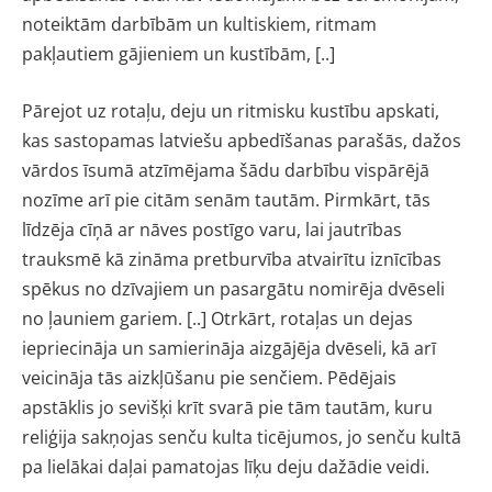
noteiktām darbībām un
kultiskiem, ritmam
pakļautiem gājieniem un kustībām, [..]
Pārejot uz rotaļu, deju un ritmisku kustību apskati,
kas sastopamas latviešu apbedīšanas parašās, dažos
vārdos īsumā atzīmējama šādu darbību vispārējā
nozīme arī pie citām senām tautām. Pirmkārt, tās
līdzēja cīņā ar nāves postīgo varu, lai jautrības
trauksmē kā zināma pretburvība atvairītu iznīcības
spēkus no dzīvajiem un pasargātu nomirēja dvēseli
no ļauniem gariem. [..] Otrkārt, rotaļas un dejas
iepriecināja un samierināja aizgājēja dvēseli, kā arī
veicināja tās aizkļūšanu pie senčiem. Pēdējais
apstāklis jo sevišķi krīt svarā pie tām tautām, kuru
reliģija sakņojas senču kulta ticējumos, jo senču kultā
pa lielākai daļai pamatojas līķu deju dažādie veidi.