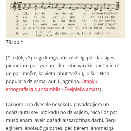
78.lpp.*
(*-te Jūlijs Sproģa kungs būs cilvēcīgi pārklausījies,
piemēram par 'zvīņām', kur īstie vārdi ir par 'līņiem'
un par 'mežu', kā vietā jābūt 'vēžu'), jo šī ir Nīcā
populāra dziesma- aut. L.Jagmina.
Otaņķu
etnogrāfiskais ansamblis - Zvejnieka amats
)
Lai nomirēja dvēsele nesekotu pavadītājiem un
neaizrautu sev līdz kādu no dzīvajiem, Nīcā līdz pat
mūsdienām jāveic dažādi aizsardzības darbi. Bēru
eglītēm jānolauž galotnes, pēc bērēm jānomazgā