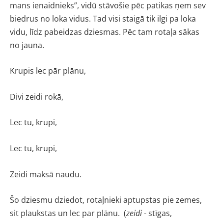
mans ienaidnieks”, vidū stāvošie pēc patikas ņem sev
biedrus no loka vidus. Tad visi staigā tik ilgi pa loka
vidu, līdz pabeidzas dziesmas. Pēc tam rotaļa sākas
no jauna.
Krupis lec pār plānu,
Divi zeidi rokā,
Lec tu, krupi,
Lec tu, krupi,
Zeidi maksā naudu.
Šo dziesmu dziedot, rotaļnieki aptupstas pie zemes,
sit plaukstas un lec par plānu. (
zeidi
- stīgas,