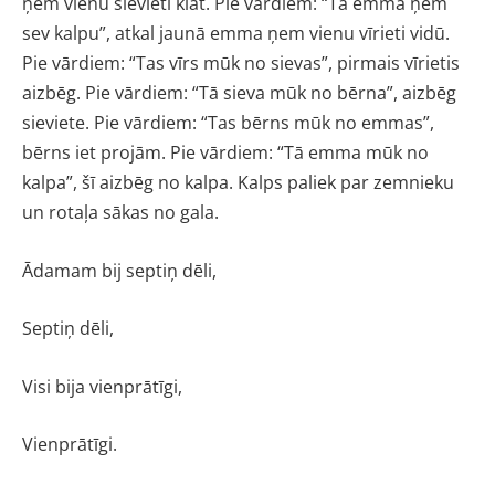
ņem vienu sievieti klāt. Pie vārdiem: “Tā emma ņem
sev kalpu”, atkal jaunā emma ņem vienu vīrieti vidū.
Pie vārdiem: “Tas vīrs mūk no sievas”, pirmais vīrietis
aizbēg. Pie vārdiem: “Tā sieva mūk no bērna”, aizbēg
sieviete. Pie vārdiem: “Tas bērns mūk no emmas”,
bērns iet projām. Pie vārdiem: “Tā emma mūk no
kalpa”, šī aizbēg no kalpa. Kalps paliek par zemnieku
un rotaļa sākas no gala.
Ādamam bij septiņ dēli,
Septiņ dēli,
Visi bija vienprātīgi,
Vienprātīgi.