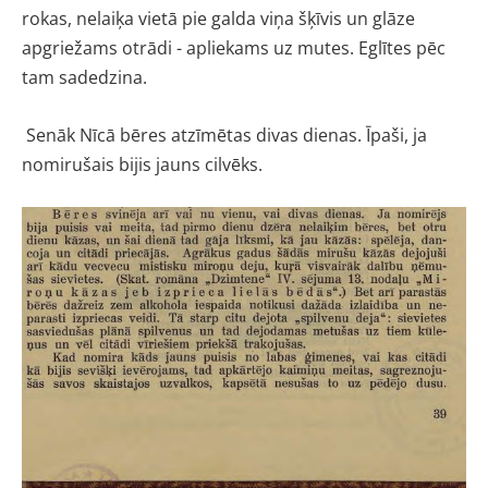
rokas, nelaiķa vietā pie galda viņa šķīvis un glāze
apgriežams otrādi - apliekams uz mutes. Eglītes pēc
tam sadedzina.
Senāk Nīcā bēres atzīmētas divas dienas. Īpaši, ja
nomirušais bijis jauns cilvēks.