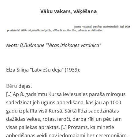
Vāku vakars, vāķēšana
Avots: B.Bušmane "Nīcas izloksnes vārdnīca"
Elza Siliņa "Latviešu deja" (1939):
Bēru
dejas.
[..]
Ap 8. gadsimtu
Kursā ieviesusies paraša miroņus
sadedzināt jeb uguns
apbedīšana, kas jau ap 1000.
gadu izplatīta visā Kursā.
Sārtā līdzi sadedzinātas
dažādas veltes, rotas, ieroči,
darba rīki un pēc tam
visas paliekas apraktas. [..]
Protams, ka minētie
apbedīšanas veidi nav iedo
mājami bez ceremonijām,