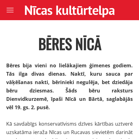
Nīcas kultūrtelpa
BĒRES NĪCĀ
Bēres bija vieni no lielākajiem ģimenes godiem.
Tās ilga divas dienas. Naktī, kuru sauca par
vāķēšanas nakti, bērinieki negulēja, bet dziedāja
bēru dziesmas. Šāds bēru raksturs
Dienvidkurzemē, īpaši Nīcā un Bārtā, saglabājās
vēl 19. gs. 2. pusē.
Kā savdabīgs konservatīvisms dzīves kārtības uztverē
uzskatāma ieraža Nīcas un Rucavas sievietēm darināt