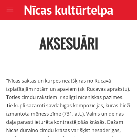
Nīcas kultūrtelpa
AKSESUĀRI
"Nīcas saktas un kurpes neatšķiras
no Rucavā
izplatītajām rotām un
apaviem (sk. Rucavas aprakstu).
Toties
cimdu rakstiem ir spilgti nīceniskas
pazīmes.
Tie kupli sazaroti savdabīgās
kompozīcijās, kurās bieži
izmantota
mēness zīme (731. att.). Valnis un
delnas
daļa parasti ieturēta kontras
tējošās krāsās. Dažam
Nīcas dūraino
cimdu krāsas var šķist nesaderīgas,