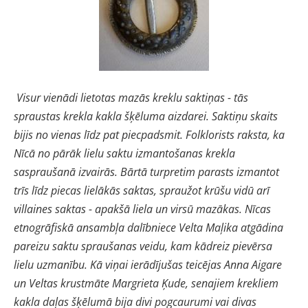
Visur vienādi lietotas mazās kreklu saktiņas - tās
spraustas krekla kakla šķēluma aizdarei. Saktiņu skaits
bijis no vienas līdz pat piecpadsmit. Folklorists raksta, ka
Nīcā no pārāk lielu saktu izmantošanas krekla
saspraušanā izvairās. Bārtā turpretim parasts izmantot
trīs līdz piecas lielākās saktas, spraužot krūšu vidū arī
villaines saktas - apakšā liela un virsū mazākas. Nīcas
etnogrāfiskā ansambļa dalībniece Velta Maļika atgādina
pareizu saktu spraušanas veidu, kam kādreiz pievērsa
lielu uzmanību. Kā viņai ierādījušas teicējas Anna Aigare
un Veltas krustmāte Margrieta Ķude, senajiem krekliem
kakla daļas šķēlumā bija divi pogcaurumi vai divas