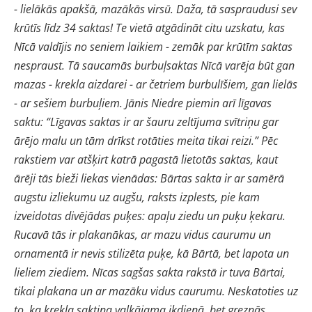
- lielākās apakšā, mazākās virsū. Daža, tā saspraudusi sev
krūtīs līdz 34 saktas! Te vietā atgādināt citu uzskatu, kas
Nīcā valdījis no seniem laikiem - zemāk par krūtīm saktas
nespraust. Tā saucamās burbuļsaktas Nīcā varēja būt gan
mazas - krekla aizdarei - ar četriem burbulīšiem, gan lielās
- ar sešiem burbuļiem. Jānis Niedre piemin arī līgavas
saktu: “Līgavas saktas ir ar šauru zeltījuma svītriņu gar
ārējo malu un tām drīkst rotāties meita tikai reizi.” Pēc
rakstiem var atšķirt katrā pagastā lietotās saktas, kaut
ārēji tās bieži liekas vienādas: Bārtas sakta ir ar samērā
augstu izliekumu uz augšu, raksts izplests, pie kam
izveidotas divējādas puķes: apaļu ziedu un puķu ķekaru.
Rucavā tās ir plakanākas, ar mazu vidus caurumu un
ornamentā ir nevis stilizēta puķe, kā Bārtā, bet lapota un
lieliem ziediem. Nīcas sagšas sakta rakstā ir tuva Bārtai,
tikai plakana un ar mazāku vidus caurumu. Neskatoties uz
to, ka krekla saktiņa valkājama ikdienā, bet greznās