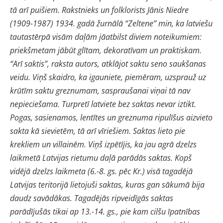
tā arī puišiem. Rakstnieks un folklorists Jānis Niedre
(1909-1987) 1934. gadā žurnālā “Zeltene” min, ka latviešu
tautastērpā visām daļām jāatbilst diviem noteikumiem:
priekšmetam jābūt glītam, dekoratīvam un praktiskam.
“Arī saktis”, raksta autors, atklājot saktu seno saukšanas
veidu. Viņš skaidro, ka igauniete, piemēram, uzsprauž uz
krūtīm saktu greznumam, saspraušanai viņai tā nav
nepieciešama. Turpretī latviete bez saktas nevar iztikt.
Pogas, sasienamos, lentītes un greznuma ripulīšus aizvieto
sakta kā sievietēm, tā arī vīriešiem. Saktas lieto pie
krekliem un villainēm. Viņš izpētījis, ka jau agrā dzelzs
laikmetā Latvijas rietumu daļā parādās saktas. Kopš
vidējā dzelzs laikmeta (6.-8. gs. pēc Kr.) visā tagadējā
Latvijas teritorijā lietojuši saktas, kuras gan sākumā bija
daudz savādākas. Tagadējās ripveidīgās saktas
parādījušās tikai ap 13.-14. gs., pie kam cilšu īpatnības