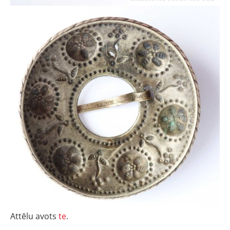
Attēlu avots
te
.