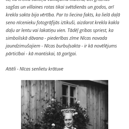
sagšas un villaines rotas tikai svētdienās un godos, arī
krekla sakta bija vērtība. Par to liecina fakts, ka lielā daļā
seno nīcenieku fotogrāfijās iztikuši, aizdarot krekla kakla
daļu ar lentu vai lakatiņu vien. Tādēļ gribas spriest, ka
simboliskā dāvana - piederības zīme Nīcas novada
jaundzimušajiem - Nīcas burbuļsakta - ir kā novēlējums
pārticībai - kā mantiskai, tā garīgai.
Attēli - Nīcas senlietu krātuve