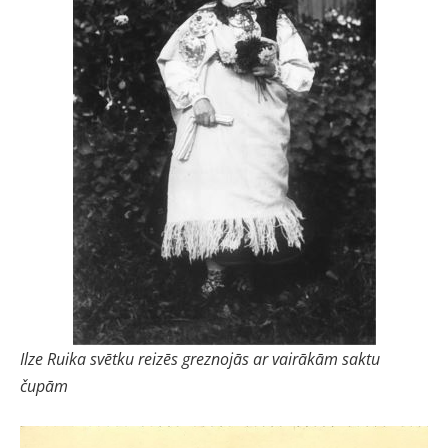
Ilze Ruika svētku reizēs greznojās ar vairākām saktu
čupām