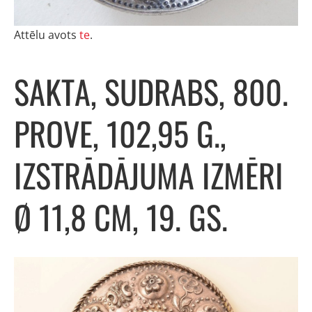
Attēlu avots
te
.
SAKTA, SUDRABS, 800.
PROVE, 102,95 G.,
IZSTRĀDĀJUMA IZMĒRI
Ø 11,8 CM, 19. GS.