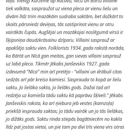
vaļā. Vienīgi Kurzemē ap Rucavu, Nīcu un Bārtu villaine
tiek valkāta, saspraužot uz viena pleca ar vienu lielu un
divām līdz trim mazākām sudraba saktām, bet dažkārt to
skaits pārsniedz deviņas, tās sastiprinot vienu ar otru
vairākās čupās. Augšējai un mazākajai noslēgumā virsū ir
šķipsniņa daudzkrāsainu dzīparu. Villaini sasprauž ar
apakšējo saktu vien. Folklorists 1934. gada rakstā norāda,
ka Bārtā un Nīcā gan meitas, gan sievas villaini sasprauž
uz labā pleca. Tikmēr Jēkabs Janševskis 1927. gada
izdevumā “Nīca” min arī pretējo - “villaini un drābuli citas
sedzās arī pār kreiso kamiesi. Sasprauda to kopā ar lielu
saktu. Jo lielāka sakta, jo lielāks gods. Dažai tad arī
redzēja uz kamieša tādu saktu kā paprāvu šķīveli.” Jēkabs
Janševskis raksta, ka arī ņiebura jeb vestes (kamzoļa)
priekšā iesprauda saktas; jo tādu vairāk un jo tās lielākas,
jo dižāks gods. Saktu rinda stiepās bagātniecēm no kakla
līdz pat jostas vietai, un pie tam pa divi trīs viena virs otras