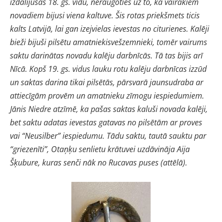
izdalījušās 18. gs. vidū, neraugoties uz to, ka vairākiem
novadiem bijusi viena kaltuve. Šis rotas priekšmets ticis
kalts Latvijā, lai gan izejvielas ievestas no citurienes. Kalēji
bieži bijuši pilsētu amatniekisvešzemnieki, tomēr vairums
saktu darinātas novadu kalēju darbnīcās. Tā tas bijis arī
Nīcā. Kopš 19. gs. vidus lauku rotu kalēju darbnīcas izzūd
un saktas darina tikai pilsētās, pārsvarā jaunsudraba ar
attiecīgām provēm un amatnieku zīmogu iespiedumiem.
Jānis Niedre atzīmē, ka pašas saktas kaluši novada kalēji,
bet saktu adatas ievestas gatavas no pilsētām ar proves
vai “Neusilber” iespiedumu. Tādu saktu, tautā sauktu par
“griezenīti”, Otaņķu senlietu krātuvei uzdāvināja Aija
Šķubure, kuras senči nāk no Rucavas puses (attēlā).