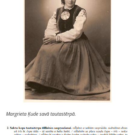
Margrieta Ķude savā tautastērpā.