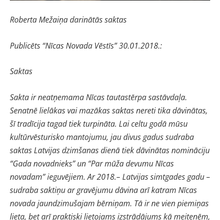
Roberta Mežaiņa darinātās saktas
Publicēts “Nīcas Novada Vēstīs” 30.01.2018.:
Saktas
Sakta ir neatņemama Nīcas tautastērpa sastāvdaļa.
Senatnē lielākas vai mazākas saktas nereti tika dāvinātas,
šī tradīcija tagad tiek turpināta. Lai celtu godā mūsu
kultūrvēsturisko mantojumu, jau divus gadus sudraba
saktas Latvijas dzimšanas dienā tiek dāvinātas nomināciju
“Gada novadnieks” un “Par mūža devumu Nīcas
novadam” ieguvējiem. Ar 2018.– Latvijas simtgades gadu –
sudraba saktiņu ar gravējumu dāvina arī katram Nīcas
novada jaundzimušajam bērniņam. Tā ir ne vien piemiņas
lieta, bet arī praktiski lietojams izstrādājums kā meitenēm,