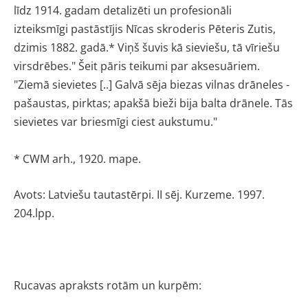
līdz 1914. gadam
detalizēti un profesionāli
izteiksmīgi
pastāstījis Nīcas skroderis Pēteris Zutis,
dzimis 1882. gadā.* Viņš šuvis kā sie
viešu, tā vīriešu
virsdrēbes." Šeit pāris teikumi par aksesuāriem.
"Ziemā sievietes [..]
Galvā sēja biezas vilnas drāneles -
paš
austas, pirktas; apakšā bieži bija balta
drānele. Tās
sievietes var briesmīgi
ciest aukstumu."
* CWM arh., 1920. mape.
Avots: Latviešu tautastērpi. II sēj. Kurzeme. 1997.
204.lpp.
Rucavas apraksts rotām un kurpēm: