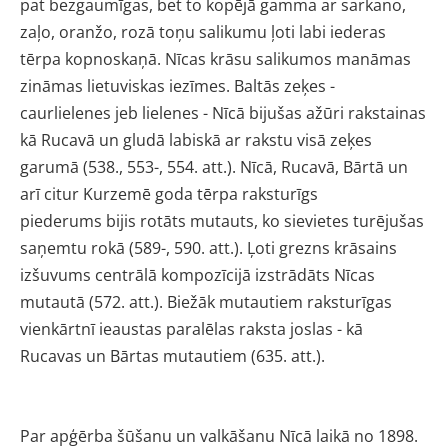
pat
bezgaumīgas, bet to kopējā gamma ar
sarkano,
zaļo, oranžo, rozā toņu
salikumu ļoti labi iederas
tērpa kop
noskaņā. Nīcas krāsu salikumos
manāmas
zināmas lietuviskas iezīmes.
Baltās zeķes -
caurlielenes jeb lielenes
- Nīcā bijušas ažūri rakstainas
kā
Rucavā un gludā labiskā ar rakstu visā
zeķes
garumā (538., 553-, 554. att.).
Nīcā, Rucavā, Bārtā un
arī citur Kur
zemē goda tērpa raksturīgs
piederums
bijis rotāts mutauts, ko sievietes turē
jušas
saņemtu rokā (589-, 590. att.).
Ļoti grezns krāsains
izšuvums centrālā
kompozīcijā izstrādāts Nīcas
mutautā
(572. att.). Biežāk mutautiem raksturī
gas
vienkārtnī ieaustas paralēlas raksta
joslas - kā
Rucavas un Bārtas mut
autiem (635. att.).
Par apģērba šūšanu un valkāšanu
Nīcā laikā no 1898.