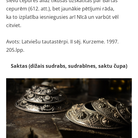
sievu cepures allaž
tikušas uzskatītas par Bārtas
cepurēm
(612. att.), bet jaunākie pētījumi rāda,
ka to izplatība iesniegusies arī Nīcā un
varbūt vēl
citviet.
Avots: Latviešu tautastērpi. II sēj. Kurzeme. 1997.
205.lpp.
Saktas (dižais sudrabs, sudrabīnes, saktu čupa)