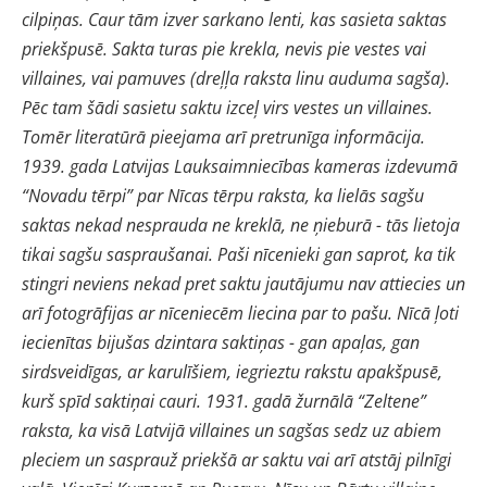
cilpiņas. Caur tām izver sarkano lenti, kas sasieta saktas
priekšpusē. Sakta turas pie krekla, nevis pie vestes vai
villaines, vai pamuves (dreļļa raksta linu auduma sagša).
Pēc tam šādi sasietu saktu izceļ virs vestes un villaines.
Tomēr literatūrā pieejama arī pretrunīga informācija.
1939. gada Latvijas Lauksaimniecības kameras izdevumā
“Novadu tērpi” par Nīcas tērpu raksta, ka lielās sagšu
saktas nekad nesprauda ne kreklā, ne ņieburā - tās lietoja
tikai sagšu saspraušanai. Paši nīcenieki gan saprot, ka tik
stingri neviens nekad pret saktu jautājumu nav attiecies un
arī fotogrāfijas ar nīceniecēm liecina par to pašu. Nīcā ļoti
iecienītas bijušas dzintara saktiņas - gan apaļas, gan
sirdsveidīgas, ar karulīšiem, iegrieztu rakstu apakšpusē,
kurš spīd saktiņai cauri. 1931. gadā žurnālā “Zeltene”
raksta, ka visā Latvijā villaines un sagšas sedz uz abiem
pleciem un sasprauž priekšā ar saktu vai arī atstāj pilnīgi