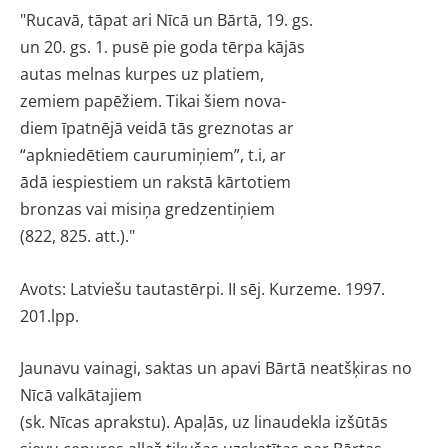
"Rucavā, tāpat ari Nīcā un Bārtā, 19. gs.
un 20. gs. 1. pusē pie goda tērpa kājās
autas melnas kurpes uz platiem,
zemiem papēžiem. Tikai šiem nova-
diem īpatnējā veidā tās greznotas ar
“apkniedētiem caurumiņiem”, t.i, ar
ādā iespiestiem un rakstā kārtotiem
bronzas vai misiņa gredzentiņiem
(822, 825. att.)."
Avots: Latviešu tautastērpi. II sēj. Kurzeme. 1997.
201.lpp.
Jaunavu vainagi, saktas un apavi
Bārtā neatšķiras no
Nīcā valkātajiem
(sk. Nīcas aprakstu). Apaļās, uz lin
audekla izšūtās