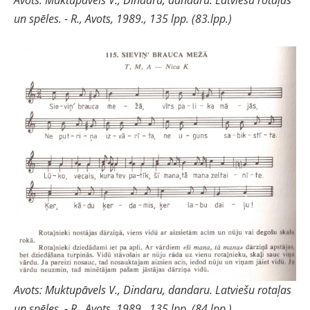
Avots: Muktupāvels V., Dindaru, dandaru. Latviešu rotaļas
un spēles. - R., Avots, 1989., 135 lpp. (83.lpp.)
Avots: Muktupāvels V., Dindaru, dandaru. Latviešu rotaļas
un spēles. - R., Avots, 1989., 135 lpp. (84.lpp.)