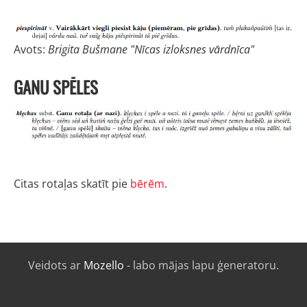
Avots:
Brigita Bušmane "Nīcas izloksnes vārdnīca"
GANU SPĒLES
Citas rotaļas skatīt pie
bērēm
.
Veidots ar
Mozello
- labo mājas lapu ģeneratoru.