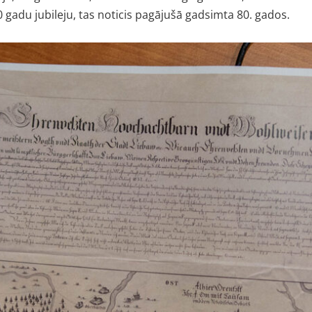
 gadu jubileju, tas noticis pagājušā gadsimta 80. gados.