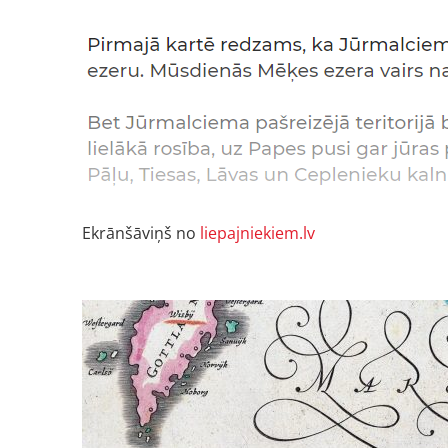
Ekrānšāviņš no
liepajniekiem.lv