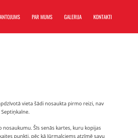
MANTOJUMS
PAR MUMS
GALERIJA
KONTAKTI
apdzīvotā vieta šādi nosaukta pirmo reizi, nav
 Septiņkalne.
o nosaukumu. Šīs senās kartes, kuru kopijas
skaites punkti, pēc kā Jūrmalciems atzīmē savu