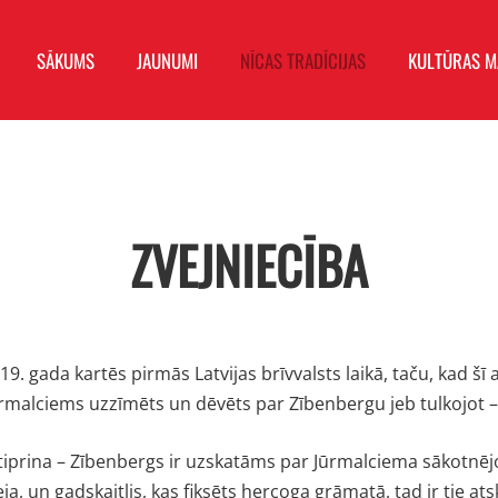
SĀKUMS
JAUNUMI
NĪCAS TRADĪCIJAS
KULTŪRAS 
ZVEJNIECĪBA
 gada kartēs pirmās Latvijas brīvvalsts laikā, taču, kad šī 
ūrmalciems uzzīmēts un dēvēts par Zībenbergu jeb tulkojot –
stiprina – Zībenbergs ir uzskatāms par Jūrmalciema sākotnēj
a, un gadskaitlis, kas fiksēts hercoga grāmatā, tad ir tie at