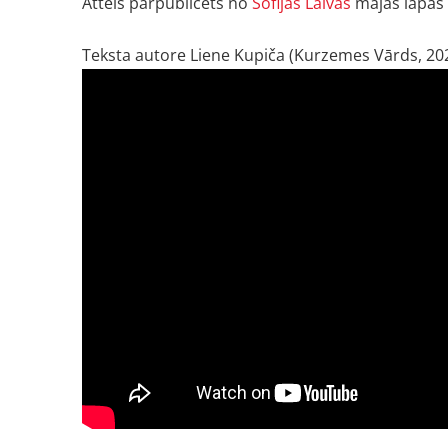
Attēls pārpublicēts no
Sofijas Laivas
mājas lapas
Teksta autore Liene Kupiča (Kurzemes Vārds, 2022