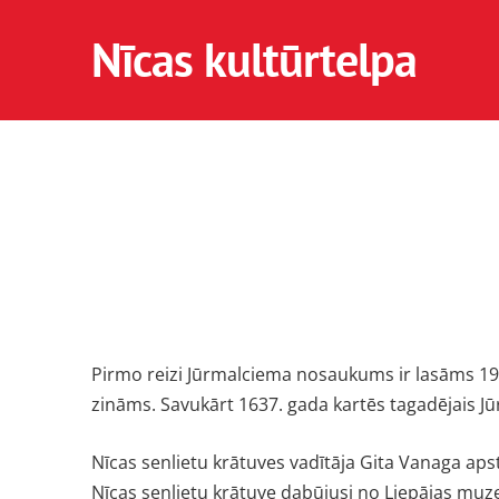
Nīcas kultūrtelpa
Pirmo reizi Jūrmalciema nosaukums ir lasāms 1919.
zināms. Savukārt 1637. gada kartēs tagadējais J
Nīcas senlietu krātuves vadītāja Gita Vanaga ap
Nīcas senlietu krātuve dabūjusi no Liepājas muzej