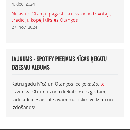
4. dec. 2024
Nīcas un Otaņķu pagastu aktīvākie iedzīvotāji,
tradīciju kopēji tiksies Otaņķos
27. nov. 2024
JAUNUMS - SPOTIFY PIEEJAMS NĪCAS ĶEKATU
DZIESMU ALBUMS
Katru gadu Nīcā un Otaņķos lec ķekatās,
te
uzzini vairāk un uzņem ķekatniekus godam,
tādējādi piesaistot savam mājoklim veiksmi un
izdošanos!