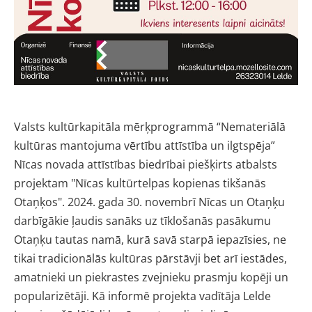
Valsts kultūrkapitāla mērķprogrammā “Nemateriālā
kultūras mantojuma vērtību attīstība un ilgtspēja”
Nīcas novada attīstības biedrībai piešķirts atbalsts
projektam "
Nīcas kultūrtelpas kopienas tikšanās
Otaņķos". 2024. gada 30. novembrī Nīcas un Otaņķu
darbīgākie ļaudis sanāks uz tīklošanās pasākumu
Otaņķu tautas namā, kurā
savā starpā
iepazīsies
,
ne
tikai tradicionālās kultūras pārstāvji bet arī iestādes,
amatnieki un piekrastes zvejnieku prasmju kopēji un
popularizētāji. Kā informē projekta vadītāja Lelde