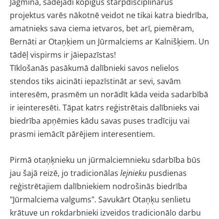
Jagmina, šādējādi kopīgus starpdisciplinārus
projektus varēs nākotnē veidot ne tikai katra biedrība,
amatnieks sava ciema ietvaros, bet arī, piemēram,
Bernāti ar Otaņķiem un Jūrmalciems ar Kalnišķiem. Un
tādēļ vispirms ir jāiepazīstas!
Tīklošanās pasākumā dalībnieki savos nelielos
stendos tiks aicināti iepazīstināt ar sevi, savām
interesēm, prasmēm un norādīt kāda veida sadarbībā
ir ieinteresēti. Tāpat katrs reģistrētais dalībnieks vai
biedrība apņēmies kādu savas puses tradīciju vai
prasmi iemācīt pārējiem interesentiem.
Pirmā otaņķnieku un jūrmalciemnieku sdarbība būs
jau šajā reizē, jo tradicionālas
lejnieku
pusdienas
reģistrētajiem dalībniekiem nodrošinās biedrība
"Jūrmalciema valgums". Savukārt Otaņķu senlietu
krātuve un rokdarbnieki izveidos tradicionālo darbu