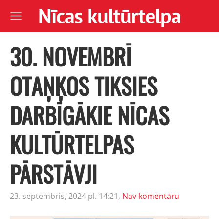
Nīcas kultūrtelpa
30. NOVEMBRĪ
OTAŅĶOS TIKSIES
DARBĪGĀKIE NĪCAS
KULTŪRTELPAS
PĀRSTĀVJI
23. septembris, 2024 pl. 14:21,
Nav komentāru