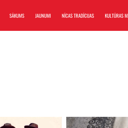
SĀKUMS
JAUNUMI
NĪCAS TRADĪCIJAS
KULTŪRAS 