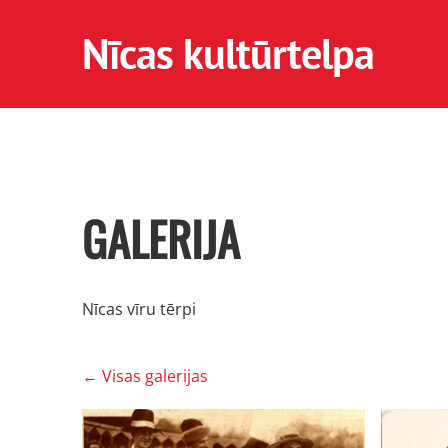
Nīcas kultūrtelpa
GALERIJA
Nīcas vīru tērpi
Visas galerijas